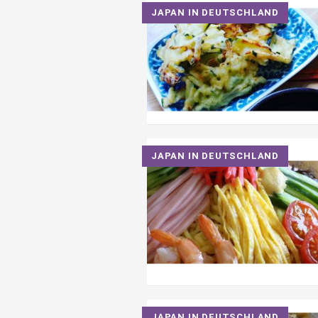
JAPAN IN DEUTSCHLAND
JAPAN IN DEUTSCHLAND
JAPAN IN DEUTSCHLAND