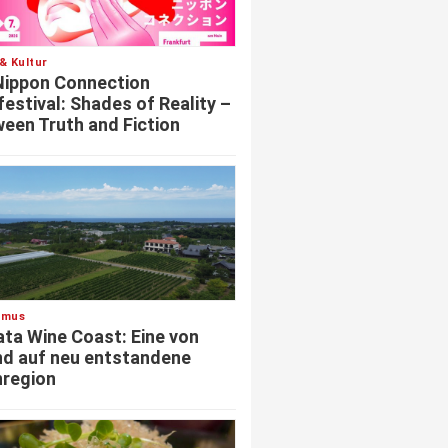
& Kultur
Nippon Connection
festival: Shades of Reality –
een Truth and Fiction
smus
ata Wine Coast: Eine von
d auf neu entstandene
region