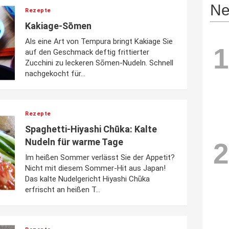
Ne
Rezepte
Kakiage-Sōmen
Als eine Art von Tempura bringt Kakiage Sie
1
auf den Geschmack deftig frittierter
Zucchini zu leckeren Sōmen-Nudeln. Schnell
nachgekocht für...
Rezepte
Spaghetti-Hiyashi Chūka: Kalte
Nudeln für warme Tage
2
Im heißen Sommer verlässt Sie der Appetit?
Nicht mit diesem Sommer-Hit aus Japan!
Das kalte Nudelgericht Hiyashi Chūka
erfrischt an heißen T...