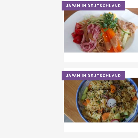
JAPAN IN DEUTSCHLAND
JAPAN IN DEUTSCHLAND