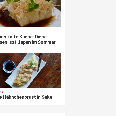
ns kalte Küche: Diese
sen isst Japan im Sommer
te
e Hähnchenbrust in Sake