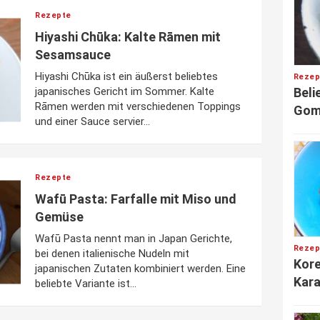
Rezepte
Hiyashi Chūka: Kalte Rāmen mit
Sesamsauce
Hiyashi Chūka ist ein äußerst beliebtes
Rezep
Beli
japanisches Gericht im Sommer. Kalte
Rāmen werden mit verschiedenen Toppings
Gom
und einer Sauce servier...
Rezepte
Wafū Pasta: Farfalle mit Miso und
Gemüse
Wafū Pasta nennt man in Japan Gerichte,
Rezep
bei denen italienische Nudeln mit
Kor
japanischen Zutaten kombiniert werden. Eine
Kara
beliebte Variante ist...