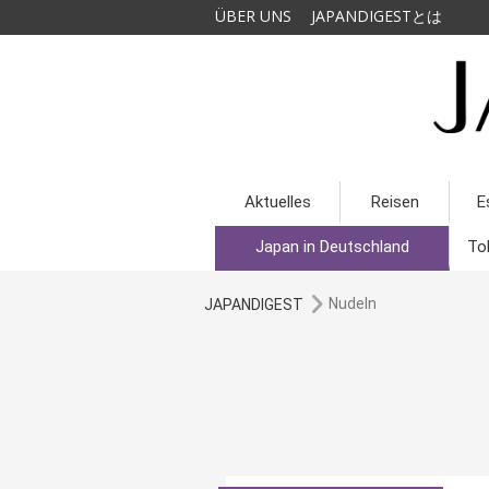
ÜBER UNS
JAPANDIGESTとは
Aktuelles
Reisen
E
Japan in Deutschland
To
Nudeln
JAPANDIGEST