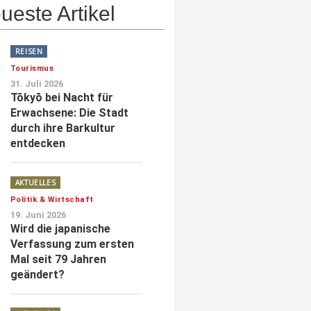
ueste Artikel
REISEN
Tourismus
31. Juli 2026
Tōkyō bei Nacht für
Erwachsene: Die Stadt
durch ihre Barkultur
entdecken
AKTUELLES
Politik & Wirtschaft
19. Juni 2026
Wird die japanische
Verfassung zum ersten
Mal seit 79 Jahren
geändert?