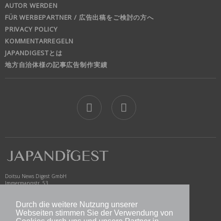
AUTOR WERDEN
FÜR WERBEPARTNER / 広告出稿をご検討の方へ
PRIVACY POLICY
KOMMENTARREGELN
JAPANDIGESTとは
地方自治体様の記事広告制作実績
jd
Doitsu News Digest GmbH
Immermannstr. 53
40210 Düsseldorf
Germany
Durch die weitere Nutzung unserer
www.newsdigest.de
Webseiten stimmen Sie der Verwendung von
info@japandigest.de