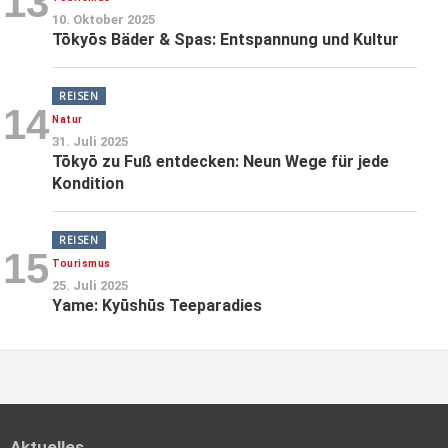
13
10. Oktober 2025
Tōkyōs Bäder & Spas: Entspannung und Kultur
REISEN
14
Natur
31. Juli 2025
Tōkyō zu Fuß entdecken: Neun Wege für jede
Kondition
REISEN
15
Tourismus
25. Juli 2025
Yame: Kyūshūs Teeparadies
Aktuelles