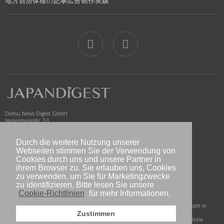
地方自治体様の記事広告制作実績
jd
Doitsu News Digest GmbH
Immermannstr. 53
40210 Düsseldorf
Germany
Durch die weitere Nutzung unserer
www.newsdigest.de
Webseiten stimmen Sie der Verwendung von
info@japandigest.de
Cookies durch uns und unsere Partner in
ihrem Browser zu. Sie erlauben uns, Cookies
zu verwenden, um Sie für Marketingzwecke
nd logo
zu identifizieren. Bitte lesen Sie unsere
Cookie-Richtlinien
für mehr Informationen.
Copyright © 2026 Doitsu News Digest GmbH. All Rights Reserved. Do not duplicate or
redistribute in any form.
Zustimmen
Alle Rechte vorbehalten. Vervielfältigung und Weiterverbreitung ohne ausdrückliche