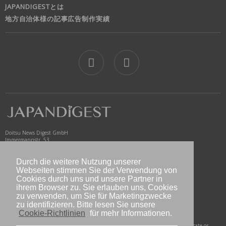
JAPANDIGESTとは
地方自治体様の記事広告制作実績
jd
Doitsu News Digest GmbH
Immermannstr. 53
40210 Düsseldorf
Germany
Durch die weitere Nutzung unserer
www.newsdigest.de
Webseiten stimmen Sie der Verwendung von
info@japandigest.de
Cookies durch uns und unsere Partner in
ihrem Browser zu. Sie erlauben uns, Cookies
zu verwenden, um Sie für Marketingzwecke
nd logo
zu identifizieren. Bitte lesen Sie unsere
Cookie-Richtlinien
für mehr Informationen.
Copyright © 2026 Doitsu News Digest GmbH. All Rights Reserved. Do not duplicate or