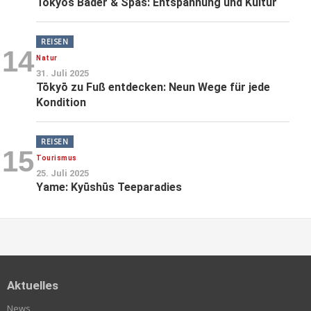
Tōkyōs Bäder & Spas: Entspannung und Kultur
REISEN
14
Natur
31. Juli 2025
Tōkyō zu Fuß entdecken: Neun Wege für jede
Kondition
REISEN
15
Tourismus
25. Juli 2025
Yame: Kyūshūs Teeparadies
Aktuelles
News