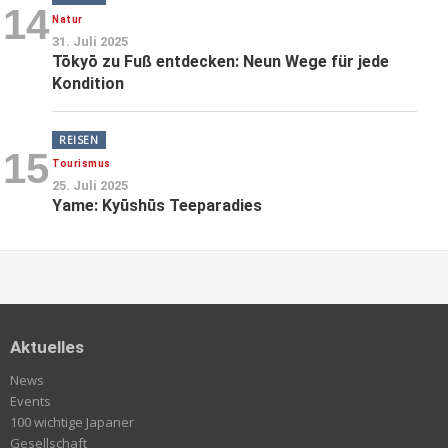
14
Natur
31. Juli 2025
Tōkyō zu Fuß entdecken: Neun Wege für jede
Kondition
REISEN
15
Tourismus
25. Juli 2025
Yame: Kyūshūs Teeparadies
Aktuelles
News
Events
100 wichtige Japaner
Gesellschaft