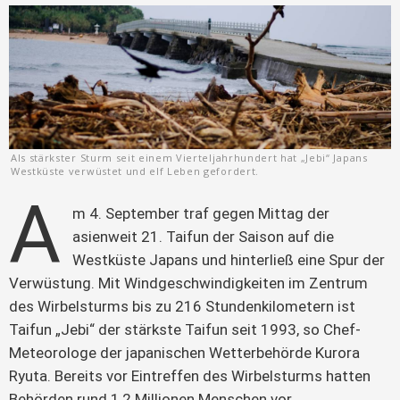
Als stärkster Sturm seit einem Vierteljahrhundert hat „Jebi“ Japans
Westküste verwüstet und elf Leben gefordert.
A
m 4. September traf gegen Mittag der 
asienweit 21. Taifun der Saison auf die 
Westküste Japans und hinterließ eine Spur der 
Verwüstung. Mit Windgeschwindigkeiten im Zentrum 
des Wirbelsturms bis zu 216 Stundenkilometern ist 
Taifun „Jebi“ der stärkste Taifun seit 1993, so Chef-
Meteorologe der japanischen Wetterbehörde Kurora 
Ryuta. Bereits vor Eintreffen des Wirbelsturms hatten 
Behörden rund 1,2 Millionen Menschen vor 