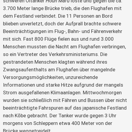
schweren Öltanker 
Houn Maru 
löste und gegen die ca. 
3.700 Meter lange Brücke trieb, die den Flughafen mit 
dem Festland verbindet. Die 11 Personen an Bord 
blieben unverletzt, doch der Aufprall brachte schwere 
Beeinträchtigungen im Flug-, Bahn- und Fährenverkehr 
mit sich. Fast 800 Flüge fielen aus und rund 3.000 
Menschen mussten die Nacht am Flughafen verbringen, 
so ein Vertreter des Verkehrsministeriums. Die 
gestrandeten Menschen klagten während ihres 
Zwangsaufenthalts am Flughafen über mangelnde 
Versorgungsmöglichkeiten, unzureichende 
Informationen und starke Hitze aufgrund der mangels 
Strom ausgefallenen Klimaanlagen. Mittwochmorgen 
wurden sie schließlich mit Fähren und Bussen über nicht 
beeinträchtigte Fahrspuren auf das japanische Festland 
nach Kōbe gebracht. Der Tanker wurde gegen 3 Uhr 
morgens von Schleppern etwa 400 Meter von der 
Brücke weggetreidelt.