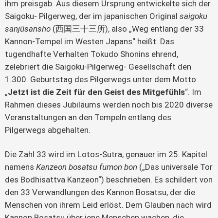
ihm preisgab. Aus diesem Ursprung entwickelte sich der
Saigoku- Pilgerweg, der im japanischen Original
saigoku
sanjūsansho
(西国三十三所), also „Weg entlang der 33
Kannon-Tempel im Westen Japans“ heißt. Das
tugendhafte Verhalten Tokudo Shonins ehrend,
zelebriert die Saigoku-Pilgerweg- Gesellschaft den
1.300. Geburtstag des Pilgerwegs unter dem Motto
„
Jetzt ist die Zeit für den Geist des Mitgefühls
“. Im
Rahmen dieses Jubiläums werden noch bis 2020 diverse
Veranstaltungen an den Tempeln entlang des
Pilgerwegs abgehalten.
Die Zahl 33 wird im Lotos-Sutra, genauer im 25. Kapitel
namens
Kanzeon bosatsu fumon bon
(„Das universale Tor
des Bodhisattva Kanzeon“) beschrieben. Es schildert von
den 33 Verwandlungen des Kannon Bosatsu, der die
Menschen von ihrem Leid erlöst. Dem Glauben nach wird
Kannon Bosatsu über jene Menschen wachen, die