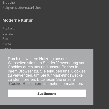
Bräuche
Religion & Übernatürliches
Moderne Kultur
Popkultur
Literatur
Film
Kunst
Musik
Design
Durch die weitere Nutzung unserer
Sport
Webseiten stimmen Sie der Verwendung von
Cookies durch uns und unsere Partner in
ihrem Browser zu. Sie erlauben uns, Cookies
Japan in Deutschland
zu verwenden, um Sie für Marketingzwecke
zu identifizieren. Bitte lesen Sie unsere
Genuss
Cookie-Richtlinien
für mehr Informationen.
Japanologie
Rezepte
Zustimmen
Japan & Deutschland
Reise & Kultur