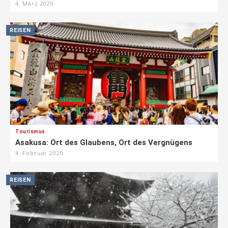
4. März 2020
REISEN
Tourismus
Asakusa: Ort des Glaubens, Ort des Vergnügens
4. Februar 2020
REISEN