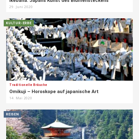
Ikebana: Japans Kunst des Blumensteckens
29. Juni 2020
KULTUR-ERBE
Traditionelle Bräuche
Omikuji – Horoskope auf japanische Art
14. Mai 2020
REISEN