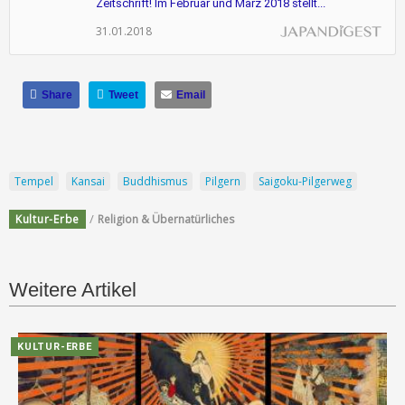
Zeitschrift! Im Februar und März 2018 stellt...
31.01.2018
Share
Tweet
Email
Tempel
Kansai
Buddhismus
Pilgern
Saigoku-Pilgerweg
/
Kultur-Erbe
Religion & Übernatürliches
Weitere Artikel
KULTUR-ERBE