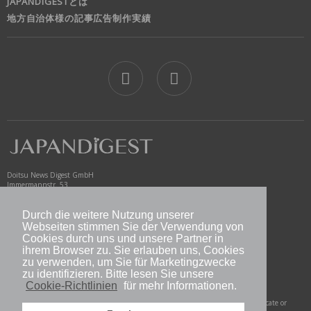
JAPANDIGESTとは
地方自治体様の記事広告制作実績
jd
Doitsu News Digest GmbH
Immermannstr. 53
40210 Düsseldorf
Germany
Durch die weitere Nutzung unserer
www.newsdigest.de
Webseiten stimmen Sie der Verwendung von
info@japandigest.de
Cookies durch uns und unsere Partner in
ihrem Browser zu. Sie erlauben uns, Cookies
zu verwenden, um Sie für Marketingzwecke
nd logo
zu identifizieren. Bitte lesen Sie unsere
Cookie-Richtlinien
für mehr Informationen.
Copyright © 2026 Doitsu News Digest GmbH. All Rights Reserved. Do not duplicate or