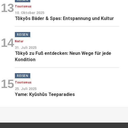
13
Tourismus
10. Oktober 2025
Tōkyōs Bäder & Spas: Entspannung und Kultur
REISEN
14
Natur
31. Juli 2025
Tōkyō zu Fuß entdecken: Neun Wege für jede
Kondition
REISEN
15
Tourismus
25. Juli 2025
Yame: Kyūshūs Teeparadies