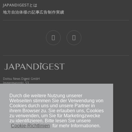
JAPANDIGESTとは
地方自治体様の記事広告制作実績
jd
Doitsu News Digest GmbH
Immermannstr. 53
40210 Düsseldorf
Germany
Durch die weitere Nutzung unserer
www.newsdigest.de
Webseiten stimmen Sie der Verwendung von
info@japandigest.de
Cookies durch uns und unsere Partner in
ihrem Browser zu. Sie erlauben uns, Cookies
zu verwenden, um Sie für Marketingzwecke
nd logo
zu identifizieren. Bitte lesen Sie unsere
Cookie-Richtlinien
für mehr Informationen.