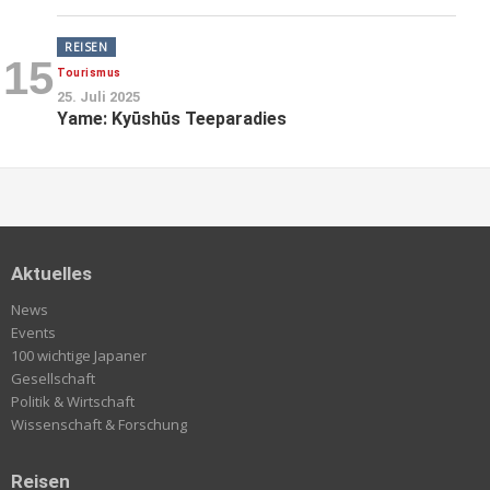
REISEN
15
Tourismus
25. Juli 2025
Yame: Kyūshūs Teeparadies
Aktuelles
News
Events
100 wichtige Japaner
Gesellschaft
Politik & Wirtschaft
Wissenschaft & Forschung
Reisen