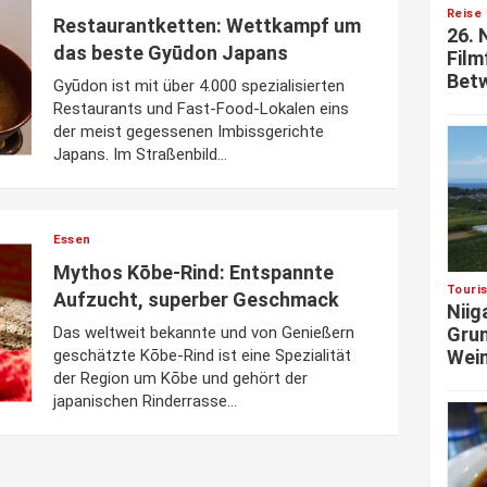
Reise 
Restaurantketten: Wettkampf um
26. 
das beste Gyūdon Japans
Film
Betw
Gyūdon ist mit über 4.000 spezialisierten
Restaurants und Fast-Food-Lokalen eins
der meist gegessenen Imbissgerichte
Japans. Im Straßenbild...
Essen
Mythos Kōbe-Rind: Entspannte
Touri
Aufzucht, superber Geschmack
Niig
Grun
Das weltweit bekannte und von Genießern
Wein
geschätzte Kōbe-Rind ist eine Spezialität
der Region um Kōbe und gehört der
japanischen Rinderrasse...