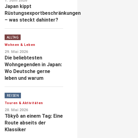
1. Juni 2026
Japan kippt
Rüstungsexportbeschränkungen
– was steckt dahinter?
ALLTAG
Wohnen & Leben
29. Mai 2026
Die beliebtesten
Wohngegenden in Japan:
Wo Deutsche gerne
leben und warum
REISEN
Touren & Aktivitäten
28. Mai 2026
Tōkyō an einem Tag: Eine
Route abseits der
Klassiker