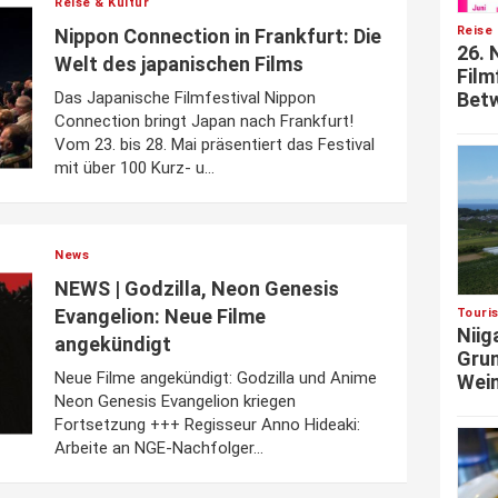
Reise & Kultur
Reise 
Nippon Connection in Frankfurt: Die
26. 
Welt des japanischen Films
Film
Das Japanische Filmfestival Nippon
Betw
Connection bringt Japan nach Frankfurt!
Vom 23. bis 28. Mai präsentiert das Festival
mit über 100 Kurz- u...
News
NEWS | Godzilla, Neon Genesis
Evangelion: Neue Filme
Touri
Niig
angekündigt
Grun
Neue Filme angekündigt: Godzilla und Anime
Wein
Neon Genesis Evangelion kriegen
Fortsetzung +++ Regisseur Anno Hideaki:
Arbeite an NGE-Nachfolger...