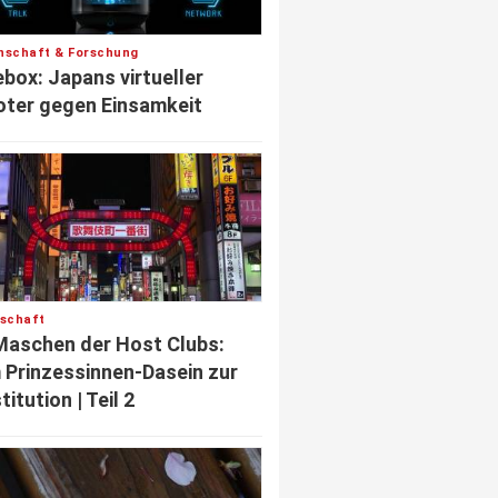
nschaft & Forschung
box: Japans virtueller
ter gegen Einsamkeit
lschaft
Maschen der Host Clubs:
Prinzessinnen-Dasein zur
titution | Teil 2