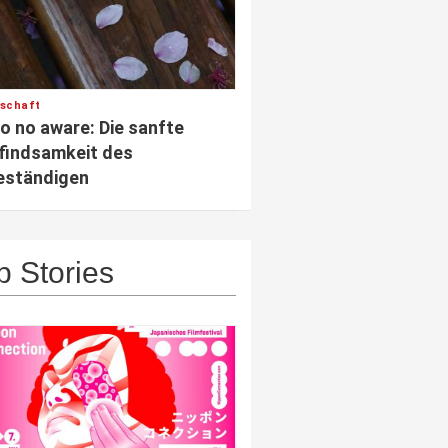
lschaft
 no aware: Die sanfte
findsamkeit des
eständigen
p Stories