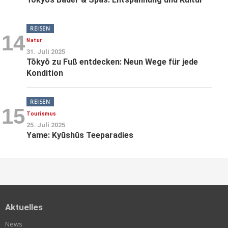
REISEN
14
Natur
31. Juli 2025
Tōkyō zu Fuß entdecken: Neun Wege für jede
Kondition
REISEN
15
Tourismus
25. Juli 2025
Yame: Kyūshūs Teeparadies
Aktuelles
News