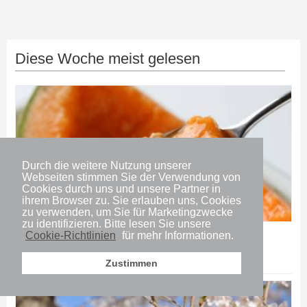
Diese Woche meist gelesen
Durch die weitere Nutzung unserer
Webseiten stimmen Sie der Verwendung von
Cookies durch uns und unsere Partner in
ihrem Browser zu. Sie erlauben uns, Cookies
zu verwenden, um Sie für Marketingzwecke
zu identifizieren. Bitte lesen Sie unsere
Essen
Cookie-Richtlinien
für mehr Informationen.
Die 5 teuersten japanischen Früchte
Zustimmen