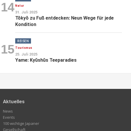
14
Natur
31. Juli 2025
Tōkyō zu Fuß entdecken: Neun Wege für jede
Kondition
REISEN
15
Tourismus
25. Juli 2025
Yame: Kyūshūs Teeparadies
Aktuelles
News
Events
100 wichtige Japaner
Gesellschaft