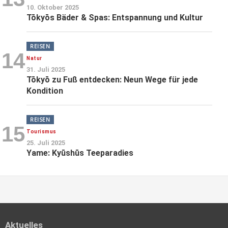
10. Oktober 2025
Tōkyōs Bäder & Spas: Entspannung und Kultur
REISEN
14
Natur
31. Juli 2025
Tōkyō zu Fuß entdecken: Neun Wege für jede
Kondition
REISEN
15
Tourismus
25. Juli 2025
Yame: Kyūshūs Teeparadies
Aktuelles