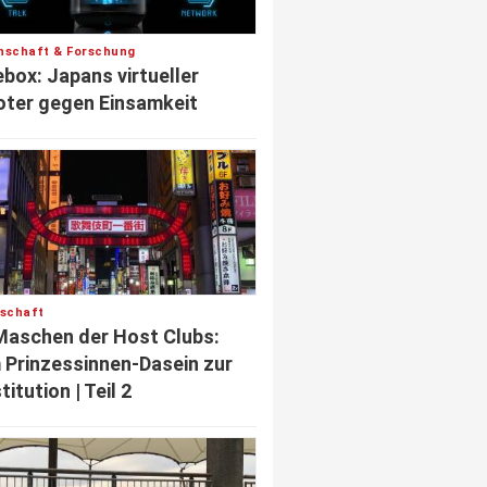
nschaft & Forschung
box: Japans virtueller
ter gegen Einsamkeit
lschaft
Maschen der Host Clubs:
Prinzessinnen-Dasein zur
titution | Teil 2