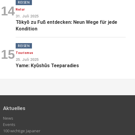
REISEN
14
Natur
31. Juli 2025
Tōkyō zu Fuß entdecken: Neun Wege für jede
Kondition
REISEN
15
Tourismus
25. Juli 2025
Yame: Kyūshūs Teeparadies
Aktuelles
News
Events
100 wichtige Japaner