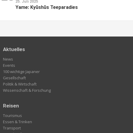
25. Juli 2025
Yame: Kyūshūs Teeparadies
Aktuelles
News
Events
100 wichtige Japaner
Gesellschaft
Politik & Wirtschaft
Wissenschaft & Forschung
Reisen
Tourismus
Essen & Trinken
Transport