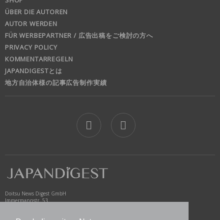
ÜBER DIE AUTOREN
AUTOR WERDEN
FÜR WERBEPARTNER / 広告出稿をご検討の方へ
PRIVACY POLICY
KOMMENTARREGELN
JAPANDIGESTとは
地方自治体様の記事広告制作実績
jd
Doitsu News Digest GmbH
Immermannstr. 53
40210 Düsseldorf
Germany