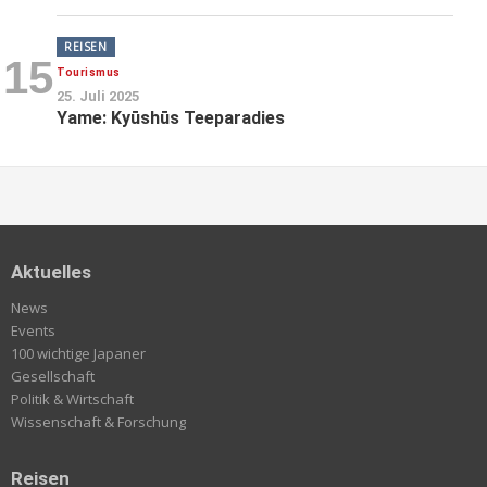
REISEN
15
Tourismus
25. Juli 2025
Yame: Kyūshūs Teeparadies
Aktuelles
News
Events
100 wichtige Japaner
Gesellschaft
Politik & Wirtschaft
Wissenschaft & Forschung
Reisen