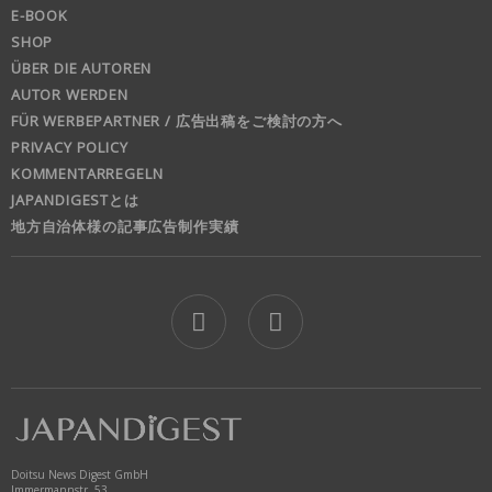
E-BOOK
SHOP
ÜBER DIE AUTOREN
AUTOR WERDEN
FÜR WERBEPARTNER / 広告出稿をご検討の方へ
PRIVACY POLICY
KOMMENTARREGELN
JAPANDIGESTとは
地方自治体様の記事広告制作実績
jd
Doitsu News Digest GmbH
Immermannstr. 53