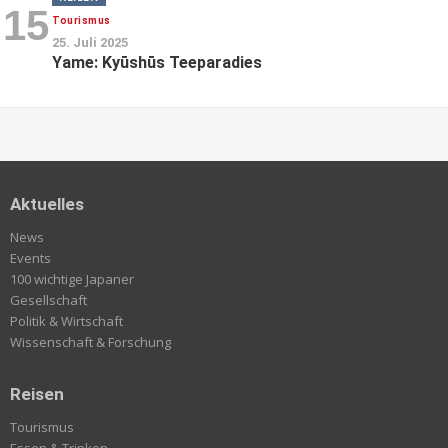
15
Tourismus
25. Juli 2025
Yame: Kyūshūs Teeparadies
Aktuelles
News
Events
100 wichtige Japaner
Gesellschaft
Politik & Wirtschaft
Wissenschaft & Forschung
Reisen
Tourismus
Essen & Trinken