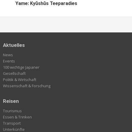
Yame: Kyūshūs Teeparadies
Aktuelles
News
Events
100 wichtige Japaner
Gesellschaft
Politik & Wirtschaft
Wissenschaft & Forschung
Reisen
Tourismus
Essen & Trinken
Transport
Unterkünfte