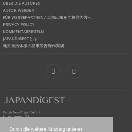
ÜBER DIE AUTOREN
AUTOR WERDEN
FÜR WERBEPARTNER / 広告出稿をご検討の方へ
PRIVACY POLICY
KOMMENTARREGELN
JAPANDIGESTとは
地方自治体様の記事広告制作実績
jd
Doitsu News Digest GmbH
Immermannstr. 53
40210 Düsseldorf
Germany
Durch die weitere Nutzung unserer