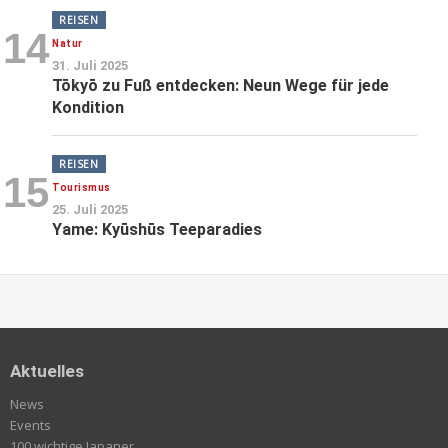
REISEN
14
Natur
31. Juli 2025
Tōkyō zu Fuß entdecken: Neun Wege für jede
Kondition
REISEN
15
Tourismus
25. Juli 2025
Yame: Kyūshūs Teeparadies
Aktuelles
News
Events
100 wichtige Japaner