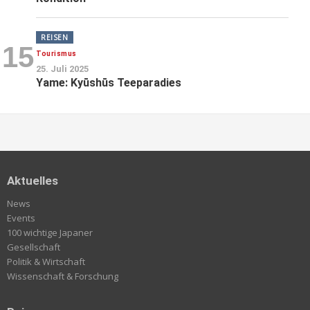
REISEN
15
Tourismus
25. Juli 2025
Yame: Kyūshūs Teeparadies
Aktuelles
News
Events
100 wichtige Japaner
Gesellschaft
Politik & Wirtschaft
Wissenschaft & Forschung