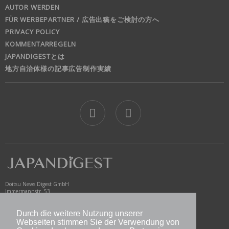
AUTOR WERDEN
FÜR WERBEPARTNER / 広告出稿をご検討の方へ
PRIVACY POLICY
KOMMENTARREGELN
JAPANDIGESTとは
地方自治体様の記事広告制作実績
jd
Doitsu News Digest GmbH
Immermannstr. 53
40210 Düsseldorf
Germany
Durch die weitere Nutzung unserer
Webseiten stimmen Sie der Verwendung von
www.newsdigest.de
info@japandigest.de