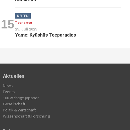
REISEN
15
Tourismus
25. Juli 2025
Yame: Kyūshūs Teeparadies
Aktuelles
News
Events
100 wichtige Japaner
Gesellschaft
Politik & Wirtschaft
Wissenschaft & Forschung