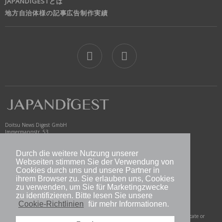
JAPANDIGESTとは
地方自治体様の記事広告制作実績
jd
Doitsu News Digest GmbH
Immermannstr. 53
40210 Düsseldorf
Germany
Durch die weitere Nutzung unserer
www.newsdigest.de
Webseiten stimmen Sie der Verwendung von
info@japandigest.de
Cookies durch uns und unsere Partner in
ihrem Browser zu. Sie erlauben uns, Cookies
zu verwenden, um Sie für Marketingzwecke
nd logo
zu identifizieren. Bitte lesen Sie unsere
Cookie-Richtlinien
für mehr Informationen.
Copyright © 2026 Doitsu News Digest GmbH. All Rights Reserved. Do not duplicate or