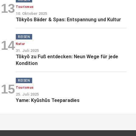
13
Tourismus
10. Oktober 2025
Tōkyōs Bäder & Spas: Entspannung und Kultur
REISEN
14
Natur
31. Juli 2025
Tōkyō zu Fuß entdecken: Neun Wege für jede
Kondition
REISEN
15
Tourismus
25. Juli 2025
Yame: Kyūshūs Teeparadies