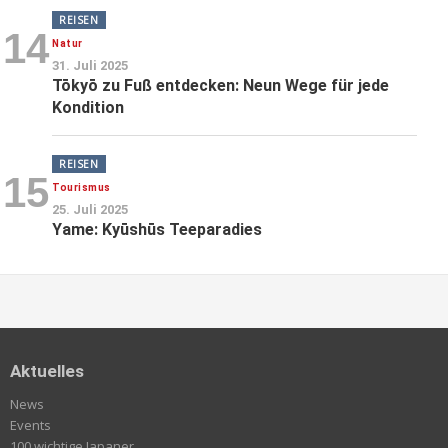
REISEN
14
Natur
31. Juli 2025
Tōkyō zu Fuß entdecken: Neun Wege für jede
Kondition
REISEN
15
Tourismus
25. Juli 2025
Yame: Kyūshūs Teeparadies
Aktuelles
News
Events
100 wichtige Japaner