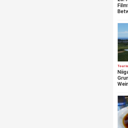
Film
Betw
Touri
Niig
Grun
Wein