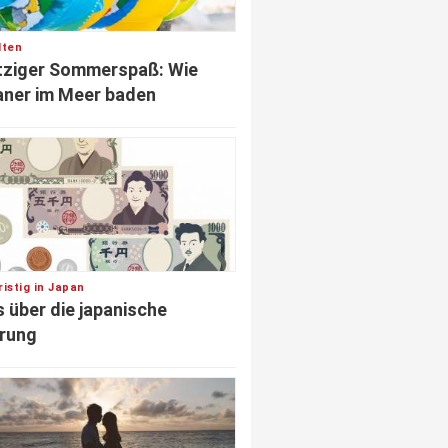
lten
tziger Sommerspaß: Wie
ner im Meer baden
istig in Japan
s über die japanische
rung