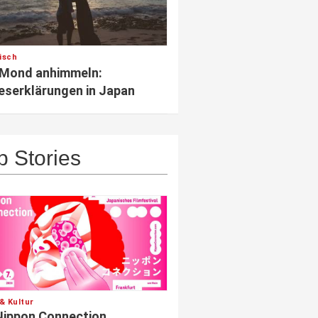
isch
 Mond anhimmeln:
eserklärungen in Japan
p Stories
& Kultur
Nippon Connection