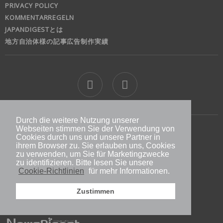
PRIVACY POLICY
KOMMENTARREGELN
JAPANDIGESTとは
地方自治体様の記事広告制作実績
Durch die weitere Nutzung unserer
Webseiten stimmen Sie der Verwendung von
jd
Cookies durch uns und unsere Partner in
ihrem Browser zu. Sie erlauben uns, Cookies
zu verwenden, um Sie für Marketingzwecke
Doitsu News Digest GmbH
Immermannstr. 53
zu identifizieren. Bitte lesen Sie unsere
40210 Düsseldorf
Cookie-Richtlinien
für mehr Informationen.
Germany
www.newsdigest.de
Zustimmen
info@japandigest.de