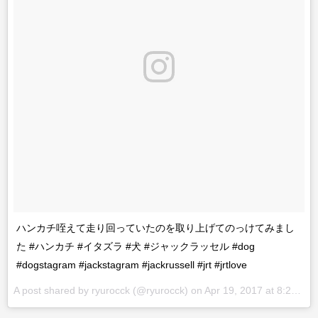
ハンカチ咥えて走り回っていたのを取り上げてのっけてみまし
た #ハンカチ #イタズラ #犬 #ジャックラッセル #dog
#dogstagram #jackstagram #jackrussell #jrt #jrtlove
A post shared by ryurocck (@ryurocck) on
Apr 19, 2017 at 8:24pm PDT