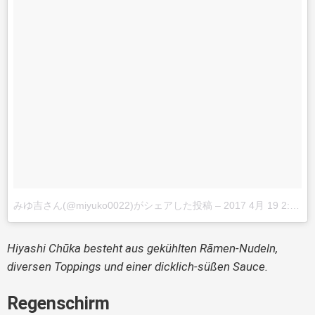
みゆ吉さん(@miyuko0022)がシェアした投稿
–
2017 4月 19 2:39午後 PDT
Hiyashi Chūka besteht aus gekühlten Rāmen-Nudeln,
diversen Toppings und einer dicklich-süßen Sauce.
Regenschirm