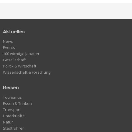
Aktuelles
News
Events
100 wichtige Japaner
Gesellschaft
Politik & Wirtschaft
Wissenschaft & Forschung
Reisen
Tourismus
Essen & Trinken
Transport
Unterkünfte
Natur
Stadtführer