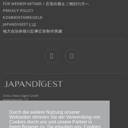
FÜR WERBEPARTNER / 広告出稿をご検討の方へ
PRIVACY POLICY
KOMMENTARREGELN
JAPANDIGESTとは
地方自治体様の記事広告制作実績
jd
Doitsu News Digest GmbH
Immermannstr. 53
40210 Düsseldorf
Germany
Durch die weitere Nutzung unserer
www.newsdigest.de
Webseiten stimmen Sie der Verwendung von
info@japandigest.de
Cookies durch uns und unsere Partner in
ihrem Browser zu. Sie erlauben uns, Cookies