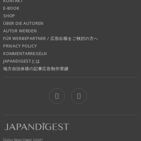
KONTAKT
E-BOOK
SHOP
ÜBER DIE AUTOREN
AUTOR WERDEN
FÜR WERBEPARTNER / 広告出稿をご検討の方へ
PRIVACY POLICY
KOMMENTARREGELN
JAPANDIGESTとは
地方自治体様の記事広告制作実績
jd
Doitsu News Digest GmbH