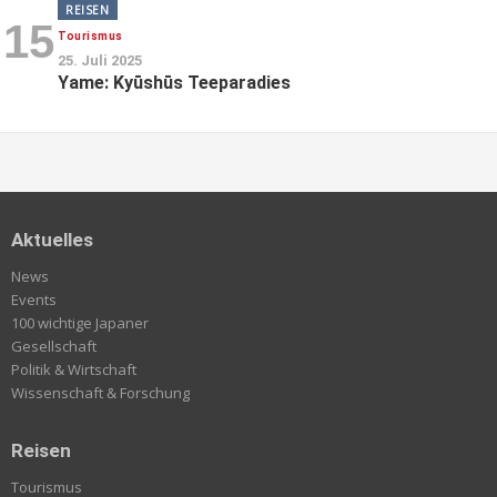
REISEN
15
Tourismus
25. Juli 2025
Yame: Kyūshūs Teeparadies
Aktuelles
News
Events
100 wichtige Japaner
Gesellschaft
Politik & Wirtschaft
Wissenschaft & Forschung
Reisen
Tourismus