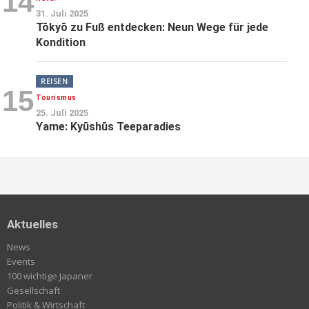
14
31. Juli 2025
Tōkyō zu Fuß entdecken: Neun Wege für jede
Kondition
REISEN
15
Tourismus
25. Juli 2025
Yame: Kyūshūs Teeparadies
Aktuelles
News
Events
100 wichtige Japaner
Gesellschaft
Politik & Wirtschaft