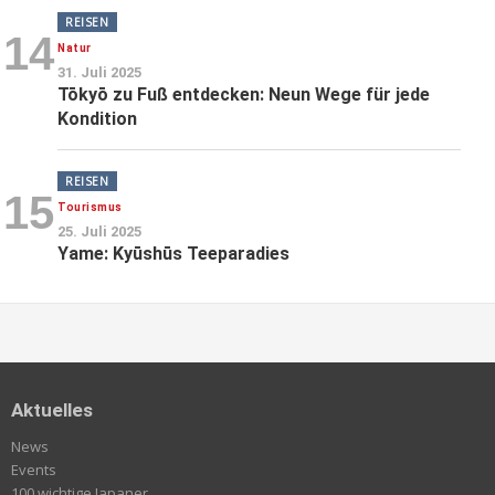
REISEN
14
Natur
31. Juli 2025
Tōkyō zu Fuß entdecken: Neun Wege für jede
Kondition
REISEN
15
Tourismus
25. Juli 2025
Yame: Kyūshūs Teeparadies
Aktuelles
News
Events
100 wichtige Japaner