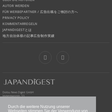
AUTOR WERDEN
FÜR WERBEPARTNER / 広告出稿をご検討の方へ
PRIVACY POLICY
KOMMENTARREGELN
JAPANDIGESTとは
地方自治体様の記事広告制作実績
jd
Doitsu News Digest GmbH
Immermannstr. 53
40210 Düsseldorf
Germany
Durch die weitere Nutzung unserer
www.newsdigest.de
Webseiten stimmen Sie der Verwendung von