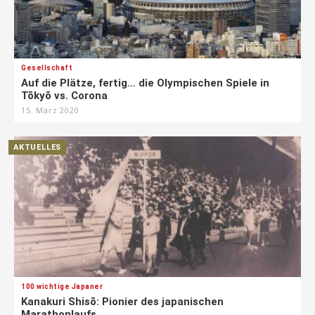
Gesellschaft
Auf die Plätze, fertig… die Olympischen Spiele in
Tōkyō vs. Corona
15. März 2020
AKTUELLES
100 wichtige Japaner
Kanakuri Shisō: Pionier des japanischen
Marathonlaufs