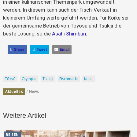
in einen kulinarischen Themenpark umgewandelt
werden. In diesem kann auch der Fisch-Verkauf in
kleinerem Umfang weitergeführt werden. Für Koike sei
der gemeinsame Betrieb von Toyosu und Tsukiji die
beste Lösung, so die
Asahi Shimbun
.
Share
Tweet
Email
Tōkyō
Olympia
Tsukiji
Fischmarkt
Koike
/
Aktuelles
News
Weitere Artikel
REISEN