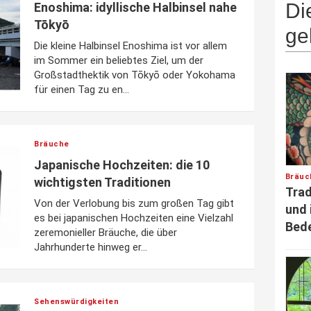
Di
Enoshima: idyllische Halbinsel nahe
Tōkyō
ge
Die kleine Halbinsel Enoshima ist vor allem
im Sommer ein beliebtes Ziel, um der
Großstadthektik von Tōkyō oder Yokohama
für einen Tag zu en...
Bräuche
Japanische Hochzeiten: die 10
Bräuc
wichtigsten Traditionen
Trad
Von der Verlobung bis zum großen Tag gibt
und 
es bei japanischen Hochzeiten eine Vielzahl
Bed
zeremonieller Bräuche, die über
Jahrhunderte hinweg er...
Sehenswürdigkeiten