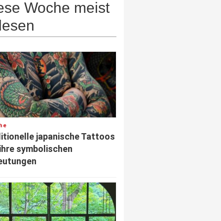
ese Woche meist
lesen
he
itionelle japanische Tattoos
ihre symbolischen
eutungen