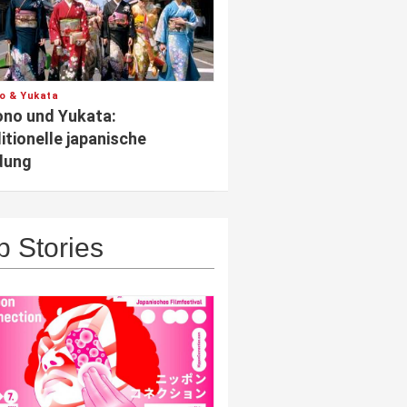
o & Yukata
no und Yukata:
itionelle japanische
dung
p Stories