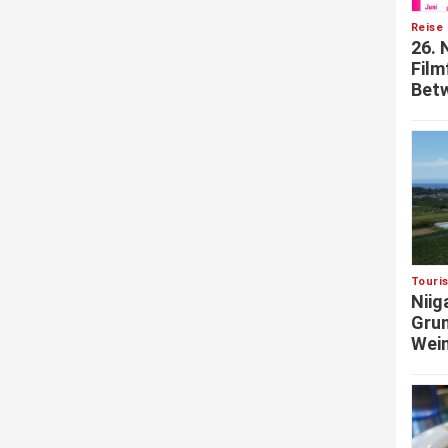
Reise 
26. 
Film
Betw
Touri
Niig
Grun
Wein