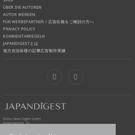
ÜBER DIE AUTOREN
AUTOR WERDEN
FÜR WERBEPARTNER / 広告出稿をご検討の方へ
PRIVACY POLICY
KOMMENTARREGELN
JAPANDIGESTとは
地方自治体様の記事広告制作実績
jd
Doitsu News Digest GmbH
Immermannstr. 53
40210 Düsseldorf
Germany