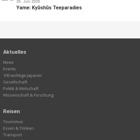
25. Juli 2025
Yame: Kyūshūs Teeparadies
Aktuelles
News
Events
100 wichtige Japaner
Gesellschaft
Politik & Wirtschaft
Wissenschaft & Forschung
Reisen
Tourismus
Essen & Trinken
Transport