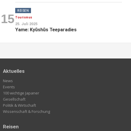
REISEN
15
Tourismus
25. Juli 2025
Yame: Kyūshūs Teeparadies
Aktuelles
News
Events
100 wichtige Japaner
Gesellschaft
Politik & Wirtschaft
Wissenschaft & Forschung
Reisen