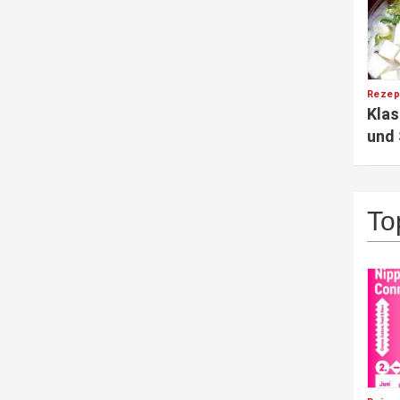
Rezep
Klas
und
To