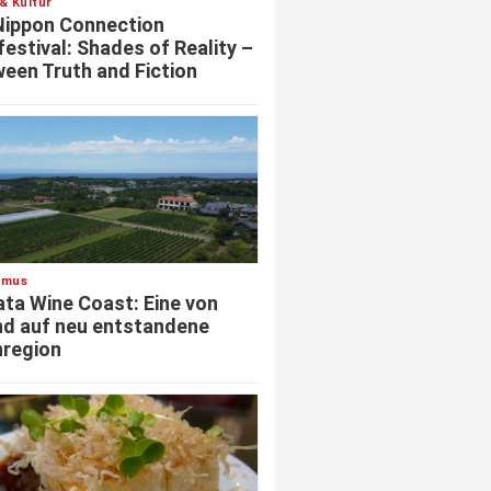
& Kultur
Nippon Connection
festival: Shades of Reality –
een Truth and Fiction
smus
ata Wine Coast: Eine von
d auf neu entstandene
region