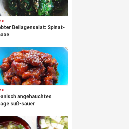
te
ebter Beilagensalat: Spinat-
aae
te
eanisch angehauchtes
age süß-sauer