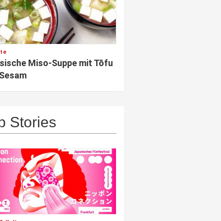
te
sische Miso-Suppe mit Tōfu
 Sesam
p Stories