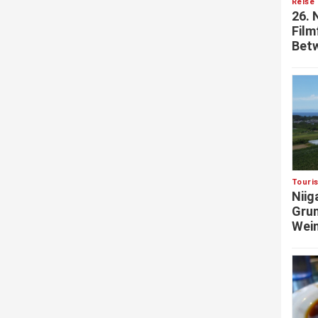
Reise 
26. 
Film
Betw
Touri
Niig
Grun
Wein