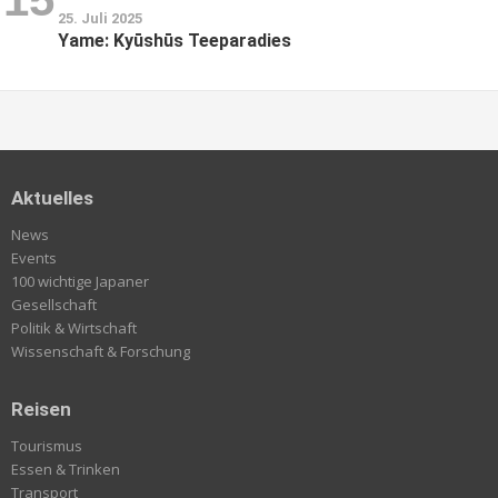
25. Juli 2025
Yame: Kyūshūs Teeparadies
Aktuelles
News
Events
100 wichtige Japaner
Gesellschaft
Politik & Wirtschaft
Wissenschaft & Forschung
Reisen
Tourismus
Essen & Trinken
Transport