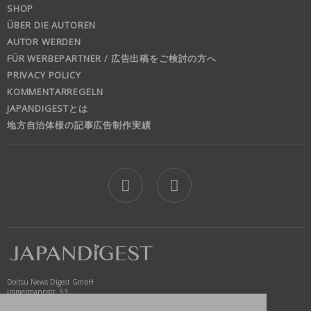
SHOP
ÜBER DIE AUTOREN
AUTOR WERDEN
FÜR WERBEPARTNER / 広告出稿をご検討の方へ
PRIVACY POLICY
KOMMENTARREGELN
JAPANDIGESTとは
地方自治体様の記事広告制作実績
jd
Doitsu News Digest GmbH
Immermannstr. 53
40210 Düsseldorf
Germany