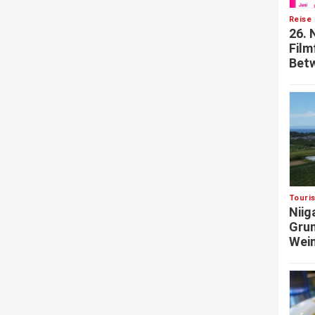
Reise 
26. 
Film
Betw
Touri
Niig
Grun
Wein