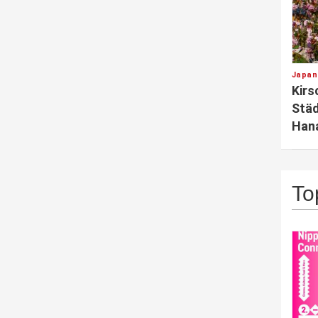
Japan
Kirs
Städ
Hana
To