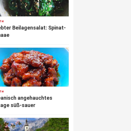
te
ebter Beilagensalat: Spinat-
aae
te
eanisch angehauchtes
age süß-sauer