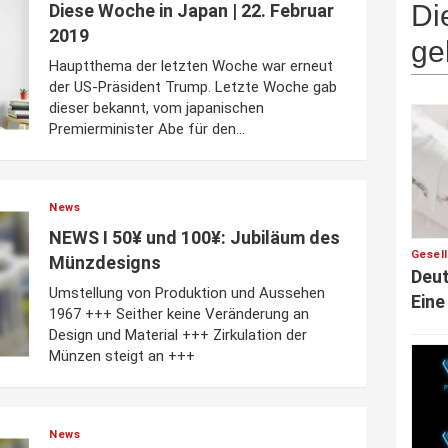
Di
Diese Woche in Japan | 22. Februar
2019
ge
Hauptthema der letzten Woche war erneut
der US-Präsident Trump. Letzte Woche gab
dieser bekannt, vom japanischen
Premierminister Abe für den...
News
NEWS I 50¥ und 100¥: Jubiläum des
Gesel
Münzdesigns
Deut
Umstellung von Produktion und Aussehen
Eine
1967 +++ Seither keine Veränderung an
Design und Material +++ Zirkulation der
Münzen steigt an +++
News