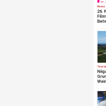
Reise 
26. 
Film
Betw
Touri
Niig
Grun
Wein