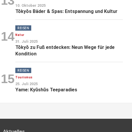
13
10. Oktober 2025
Tōkyōs Bäder & Spas: Entspannung und Kultur
REISEN
14
Natur
31. Juli 2025
Tōkyō zu Fuß entdecken: Neun Wege für jede
Kondition
REISEN
15
Tourismus
25. Juli 2025
Yame: Kyūshūs Teeparadies
Aktuelles