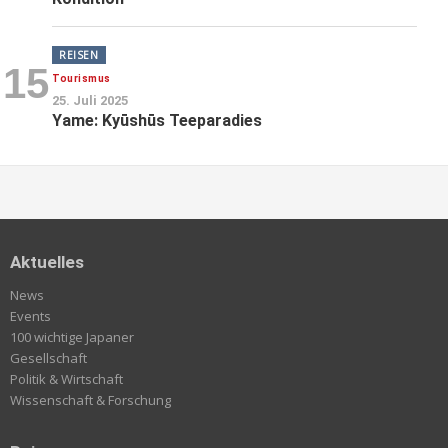
REISEN
15
Tourismus
25. Juli 2025
Yame: Kyūshūs Teeparadies
Aktuelles
News
Events
100 wichtige Japaner
Gesellschaft
Politik & Wirtschaft
Wissenschaft & Forschung