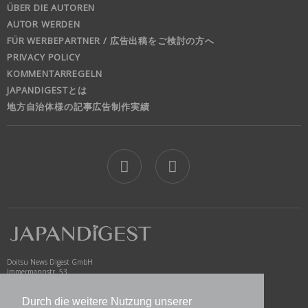
ÜBER DIE AUTOREN
AUTOR WERDEN
FÜR WERBEPARTNER / 広告出稿をご検討の方へ
PRIVACY POLICY
KOMMENTARREGELN
JAPANDIGESTとは
地方自治体様の記事広告制作実績
jd
Doitsu News Digest GmbH
Immermannstr. 53
40210 Düsseldorf
Germany
Durch die weitere Nutzung unserer