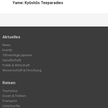
Yame: Kyūshūs Teeparadies
Aktuelles
News
Events
100 wichtige Japaner
Gesellschaft
Politik & Wirtschaft
Wissenschaft & Forschung
Reisen
Tourismus
Essen & Trinken
Transport
Unterkünfte