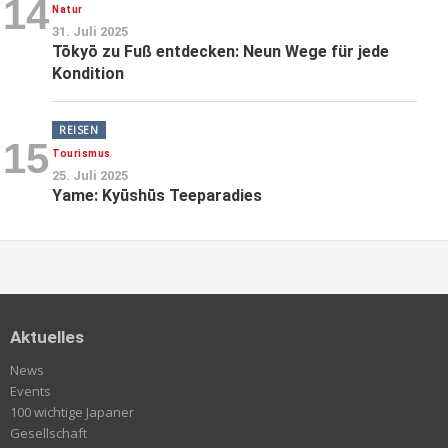
14
Natur
31. Juli 2025
Tōkyō zu Fuß entdecken: Neun Wege für jede
Kondition
REISEN
15
Tourismus
25. Juli 2025
Yame: Kyūshūs Teeparadies
Aktuelles
News
Events
100 wichtige Japaner
Gesellschaft