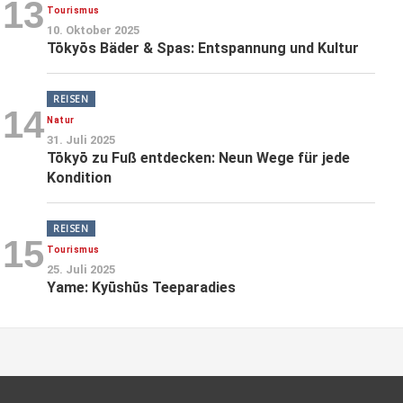
13
Tourismus
10. Oktober 2025
Tōkyōs Bäder & Spas: Entspannung und Kultur
REISEN
14
Natur
31. Juli 2025
Tōkyō zu Fuß entdecken: Neun Wege für jede
Kondition
REISEN
15
Tourismus
25. Juli 2025
Yame: Kyūshūs Teeparadies