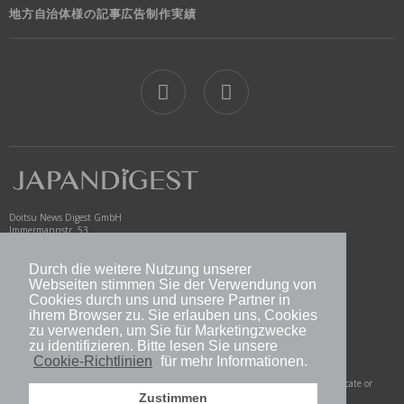
地方自治体様の記事広告制作実績
jd
Doitsu News Digest GmbH
Immermannstr. 53
40210 Düsseldorf
Germany
Durch die weitere Nutzung unserer
www.newsdigest.de
Webseiten stimmen Sie der Verwendung von
info@japandigest.de
Cookies durch uns und unsere Partner in
ihrem Browser zu. Sie erlauben uns, Cookies
zu verwenden, um Sie für Marketingzwecke
nd logo
zu identifizieren. Bitte lesen Sie unsere
Cookie-Richtlinien
für mehr Informationen.
Copyright © 2026 Doitsu News Digest GmbH. All Rights Reserved. Do not duplicate or
redistribute in any form.
Zustimmen